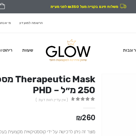
משלוח חינם בקנייה מעל ₪350 לפני מע״מ
הרשמה למועדון
מי אנחנ
ר וגבות
שעוות
ריהוט ו
c Mask
250 מ״ל – PHD
( אין עדיין חוות דעת. )
out of 5
0
₪
260
מוצר זה ניתן לרכישה על ידי קוסמטיקאית מקצועית בע