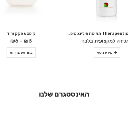
Therapeutic Solution תמיסת פילינג טיפולית 500 מ״ל – PHD
קופסא פקק ורוד
כירה למקצועית בלבד
3
₪
–
6
₪
מידע נוסף
בחר אפשרויות
האינסטגרם שלנו