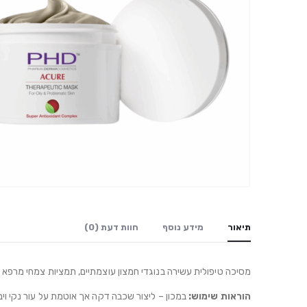
תיאור
מידע נוסף
חוות דעת (0)
מסיכה טיפולית עשירה בנוגדי חמצון עוצמתיים, תמציות צמחי מרפא וי
הוראות שימוש:
במכון – ליצור שכבה דקה אך אוטמת על עור נקי ויבש, להמתין 10-15 דקות ולהסיר בעזרת בד עדין ולח כמעט את הכל. לעסות את ה