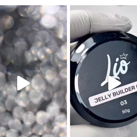
לאתר – קבלו הצצה ראשונה ✨ גווני הנצנ
ection