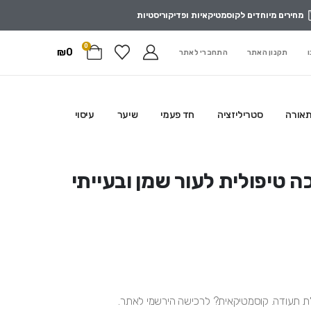
מחירים מיוחדים לקוסמטיקאיות ופדיקוריסטיות
0
₪
0
ו
תקנון האתר
התחברי לאתר
תאורה
סטריליזציה
חד פעמי
שיער
עיסוי
Therapeuti מסכה טיפולית לעור שמן ובעייתי
לת תעודה
.
קוסמטיקאית
?
לרכישה הירשמי לאתר
.