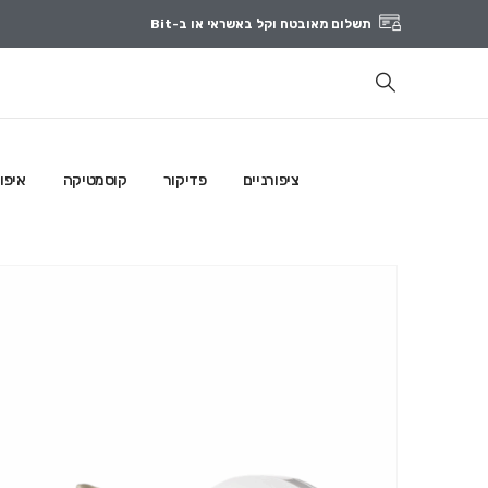
תשלום מאובטח וקל באשראי או ב-Bit
ציפורניים
פדיקור
קוסמטיקה
איפו