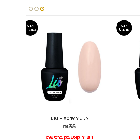
5+1
5+1
מתנה!
מתנה!
לק ג'ל #019 – LIO
₪
35
1 ש"ח קאשבק ברכישה!