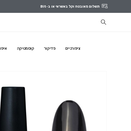
תשלום מאובטח וקל באשראי או ב-Bit
ציפורניים
פדיקור
קוסמטיקה
איפו