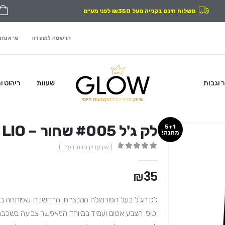
משלוח חינם בקנייה מעל ₪350 לפני מע״מ
הרשמה למועדון
מי אנחנ
ר וגבות
שעוות
ריהוט ו
לק ג'ל #005 שחור – LIO
5+1
מתנה!
( אין עדיין חוות דעת. )
out of 5
0
₪
35
וטופ. הצבע אטום ועמיד במיוחד המאפשר צביעה בשכבה