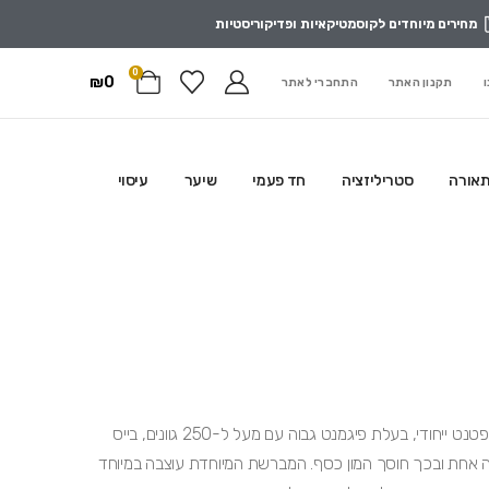
מחירים מיוחדים לקוסמטיקאיות ופדיקוריסטיות
0
₪
0
ו
תקנון האתר
התחברי לאתר
תאורה
סטריליזציה
חד פעמי
שיער
עיסוי
לק הג'ל בעל הפורמולה המנצחת והחדשנית שפותחה בפטנט ייחודי, בעלת פיגמנט גבוה עם מעל ל-250 גוונים, בייס
 אחת ובכך חוסך המון כסף. המברשת המיוחדת עוצבה במיוחד